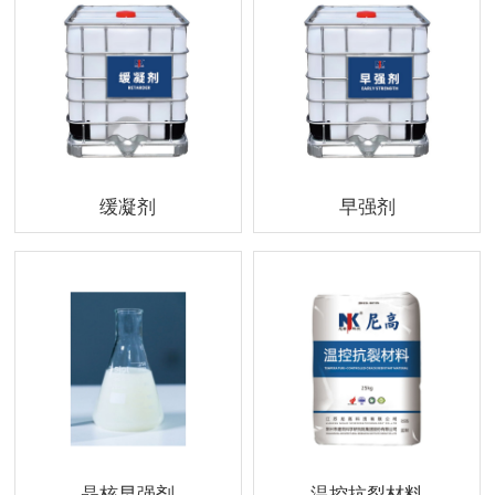
缓凝剂
早强剂
晶核早强剂
温控抗裂材料