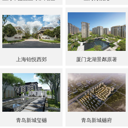
上海铂悦西郊
厦门龙湖景粼原著
青岛新城玺樾
青岛新城樾府