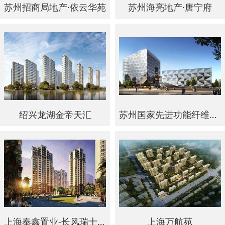
苏州招商局地产·依云华苑
苏州海亮地产·唐宁府
绍兴龙湖金帝天汇
苏州国家先进功能纤维创新中心
上海奉鑫置业-长风瑞士庭
上海万航苑